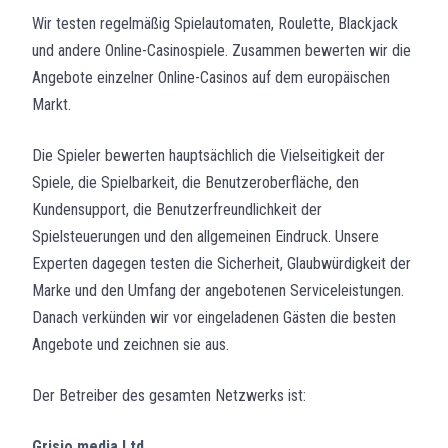
Wir testen regelmäßig Spielautomaten, Roulette, Blackjack
und andere Online-Casinospiele. Zusammen bewerten wir die
Angebote einzelner Online-Casinos auf dem europäischen
Markt.
Die Spieler bewerten hauptsächlich die Vielseitigkeit der
Spiele, die Spielbarkeit, die Benutzeroberfläche, den
Kundensupport, die Benutzerfreundlichkeit der
Spielsteuerungen und den allgemeinen Eindruck. Unsere
Experten dagegen testen die Sicherheit, Glaubwürdigkeit der
Marke und den Umfang der angebotenen Serviceleistungen.
Danach verkünden wir vor eingeladenen Gästen die besten
Angebote und zeichnen sie aus.
Der Betreiber des gesamten Netzwerks ist:
Grisio media Ltd.