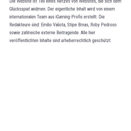
Die Website ist Teil eines Netzes von Websites, die sich dem
Glücksspiel widmen. Der eigentliche Inhalt wird von einem
internationalen Team aus iGaming-Profis erstellt. Die
Redakteure sind: Emilio Valiota, Stipe Brnas, Roby Pedroso
sowie zahlreiche externe Beitragende. Alle hier
veröffentlichten Inhalte sind urheberrechtlich geschützt.